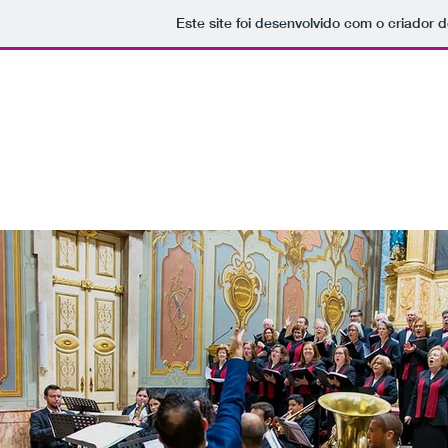
Este site foi desenvolvido com o criador d
Escola de Música da
Mús
Início
Corpo Docente
Admissões
Programas